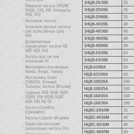
1НЦВ-25/30Б
25
Пищевые насосы ОНЦ1М,
1НЦВ-25/65Б
25
ОНЦВ, СНЦ, КМ. Аппараты
РПА, РПУ
1НЦВ-25/80Б
25
Бочковые насосы
1НЦВ-40/20Б
40
Бочковые ручные насосы
для агрессивных сред
1НЦВ-40/30Б
40
НБУ
1НЦВ-40/65Б
40
Дозировочные
1НЦВ-40/80Б
40
плунжерные насосы НД
НДР НДЭ 2НД
1НЦВ-63/20Б
63
Насосы для систем
1НЦВ-63/30Б
63
отопления НГ
Мотопомпы бензиновые
НЦВ-63/80А
63
Honda, Вепрь, Гейзер
НЦВ-63/100А
63
Мотопомпы Robin
НЦВ-100/20А
100
(SUBARU, Япония),
Toshatsu, Varisco (Италия)
НЦВ-100/25А
100
Судовые НЦВ 1НЦВ НЦВС
НЦВ-160/20А
160
1ЭЦНУ ЭПН НЦКВ НЦКГ
ВЦН ЭКН НЦ ФС
НЦВ-160/30А
160
Насосы Grundfos
НЦВС-25/65М
25
(Грюндфос)
НЦВС-40/20М
40
Насосы Calpeda (Италия)
Перистальтические
НЦВС-40/30М
40
(шланговые) насосы Elro
НЦВС-40/65М
40