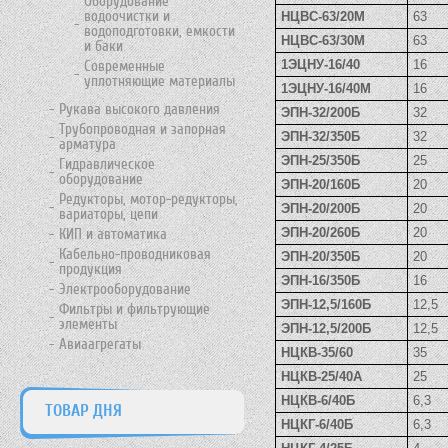
Оборудование
водоочистки и
НЦВС-63/20М
63
водоподготовки, емкости
НЦВС-63/30М
63
и баки
1ЭЦНУ-16/40
16
Современные
уплотняющие материалы
1ЭЦНУ-16/40М
16
Рукава высокого давления
ЭПН-32/200Б
32
Трубопроводная и запорная
ЭПН-32/350Б
32
арматура
ЭПН-25/350Б
25
Гидравлическое
оборудование
ЭПН-20/160Б
20
Редукторы, мотор-редукторы,
ЭПН-20/200Б
20
вариаторы, цепи
ЭПН-20/260Б
20
КИП и автоматика
Кабельно-проводниковая
ЭПН-20/350Б
20
продукция
ЭПН-16/350Б
16
Электрооборудование
ЭПН-12,5/160Б
12,5
Фильтры и фильтрующие
элементы
ЭПН-12,5/200Б
12,5
Авиаагрегаты
НЦКВ-35/60
35
НЦКВ-25/40А
25
НЦКВ-6/40Б
6,3
ТОВАР ДНЯ
НЦКГ-6/40Б
6,3