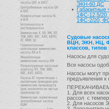
насосы ЦНС и ЦНСГ
ЭКН-60 ДС
Центробежные насосы ЦН
Габаритные ч
и ЦНС
1ФС-12,5/20,
Конденсатные насосы Кс
1ФС-2/20, ФС
и КсВ
Бетононасосы и
растворонасосы
Химические Х, АХ, ХМ, ХП,
Судовые насосы
ТХИ, ХИО, ХВС, АХП, АХПО,
ХГ, КМХ, ЦГ
ВЦН, ЭКН, НЦ, 
Горизонтальные
классов, типов
консольные химические
насосы АХ и Х
Насосы для суд
Моноблочные
химические насосы ХМ
Все насосы одоб
Полупогружные насосные
агрегаты ХП, ТХИ, ХИО,
Насосы могут пр
ХВС, АХП, АХПО
предъявления к 
Насосы ХГ герметичные с
магнитным приводом для
химических производств
ПЕРЕКАЧИВАЕМ
(для экологически чистых
1. Для всех насо
производств)
рассол с темпер
Химические герметичные
центробежные насосы
2. Для насосов 
ХЦМ
3. Дополнительн