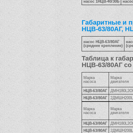
насос 1НЦВ-40/30Б
насо
Габаритные и 
НЦВ-63/80АГ, Н
насос НЦВ-63/80АГ
нас
(среднее крепление)
(ср
Таблица к габа
НЦВ-63/80АГ с
Марка
Марка
насоса
двигателя
НЦВ-63/80АГ
ДМН180L2О
НЦВ-63/80АГ
2ДМШН200
Марка
Марка
насоса
двигателя
НЦВ-63/80АГ
ДМН180L2О
НЦВ-63/80АГ
2ДМШН200