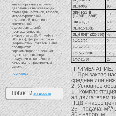
НЦКГ-4/25Б
4
металлорукава высокого
ВЦН-90Б
90
давления из нержавеющей
стали для нефтяной, газовой,
ЭКН-10/1- II
10
металлургической,
(1-220В,II-380В)
химической, авиационно-
ЭКН-60ДС
60
космической и
судостроительной
ЭЦН-15/100Б
15
промышленности,
ЭЦН-80ДТ (220/380)
45
вибровставок ВВМ (нефть) и
ВВГ (газ), фторопластовых
1ФС-2/20
2
(тефлоновых) рукавов. Наше
предприятие
1ФС-2/20А
1
зарекомендовало себя как
1ФС-12,5/20
12,5
надежный поставщик
продукции высочайшего
1ФС-25/30
25
качества по приемлемым
ценам.
ПРИМЕЧАНИЕ:
1. При заказе на
ПОДРОБНЕЕ
среднее или ниж
2. Условное обо
1 - комплектаци
НОВОСТИ
все новости
эл.двигателем т
НЦВ - насос цен
25 - подача, м
/ч
3
30 - напор, м,