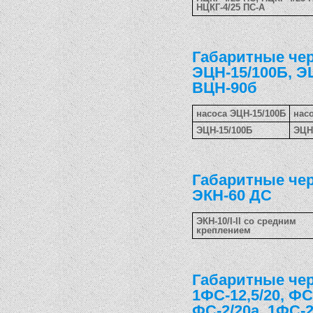
НЦКГ-4/25 ПС-А
Габаритные чер
ЭЦН-15/100Б, ЭЦ
ВЦН-90б
насоса ЭЦН-15/100Б
нас
ЭЦН-15/100Б
ЭЦН
Габаритные черт
ЭКН-60 ДС
ЭКН-10/I-II со средним
креплением
Габаритные чер
1ФС-12,5/20, ФС
ФС-2/20а, 1ФС-2