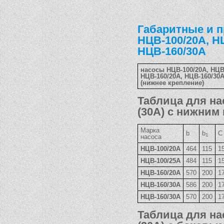
Габаритные и 
НЦВ-100/20А, Н
НЦВ-160/30А
насосы НЦВ-100/20А, НЦВ
НЦВ-160/20А, НЦВ-160/30
(нижнее крепление)
Таблица для на
(30А) с нижним
Марка
b
b
C
1
насоса
НЦВ-100/20А
464
115
1
НЦВ-100/25А
484
115
1
НЦВ-160/20А
570
200
1
НЦВ-160/30А
586
200
1
НЦВ-160/30А
570
200
1
Таблица для на