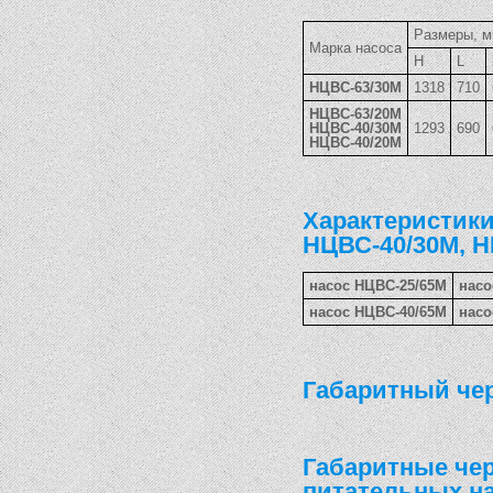
Размеры, 
Марка насоса
Н
L
НЦВС-63/30М
1318
710
НЦВС-63/20М
НЦВС-40/30М
1293
690
НЦВС-40/20М
Характеристики
НЦВС-40/30М, Н
насос НЦВС-25/65М
насо
насос НЦВС-40/65М
насо
Габаритный чер
Габаритные чер
питательных на