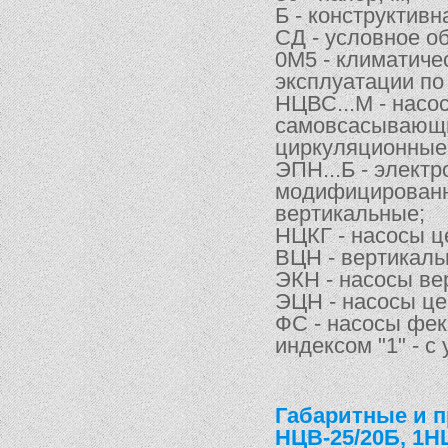
Б - конструктив
СД - условное о
0М5 - климатиче
эксплуатации по
НЦВС...М - нас
самовсасывающи
циркуляционные 
ЭПН...Б - элект
модифицированн
вертикальные;
НЦКГ - насосы ц
ВЦН - вертикал
ЭКН - насосы ве
ЭЦН - насосы ц
ФС - насосы фек
индексом "1" - с
Габаритные и 
НЦВ-25/20Б, 1Н