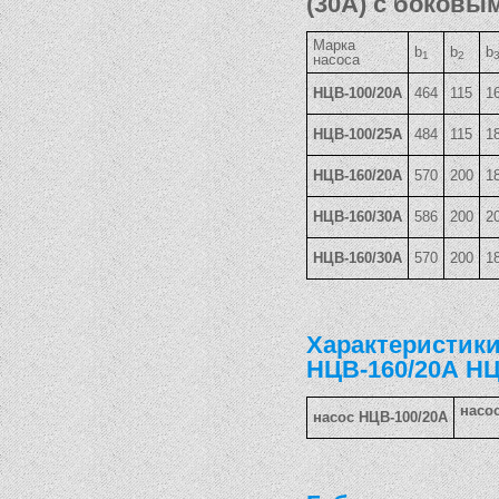
(30А) с боковы
Марка
b
b
b
1
2
насоса
НЦВ-100/20А
464
115
1
НЦВ-100/25А
484
115
1
НЦВ-160/20А
570
200
1
НЦВ-160/30А
586
200
2
НЦВ-160/30А
570
200
1
Характеристики
НЦВ-160/20А НЦ
насо
насос НЦВ-100/20А