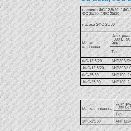
насосов ФС-12,5/20, 1ФС-1
ФС-25/30, 1ФС-25/30
насоса 2ФС-25/30
Электродв
( 380 В; 50
Марка
мин )
эл.насоса
Тип
ФС-12,5/20
АИР80В2
1ФС-12,5/20
АИР80В2 
ФС-25/30
АИР100L
1ФС-25/30
АИР100L2
Электро
( 380 В;
Марка эл.насоса
Тип
2ФС-25/30
АИР112