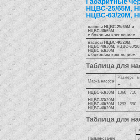
Габаритные че
НЦВС-25/65М, Н
НЦВС-63/20М, Н
насосы НЦВС-25/65М и
НЦВС-40/65М
с боковым креплением
насосы НЦВС-40/20М,
НЦВС-40/30М, НЦВС-63/20
НЦВС-63/30М
с боковым креплением
Таблица для на
Размеры, 
Марка насоса
Н
L
НЦВС-63/30М
1368
710
НЦВС-63/20М
НЦВС-40/30М
1293
690
НЦВС-40/20М
Таблица для на
Р
Наименование
У