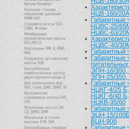
НЦВ-160/30
Иртыш-Комфорт
Характерист
Насосные станции
НЦВ-160/20А
повышения давления
КММ-АНС
Габаритные 
Станции и насосы SEA-
НЦВС-25/65М
LAND, Италия
НЦВС-63/20
Мембранные
Характерист
пневматические насосы
DELLMECO
НЦВС-40/30М
Консольные КМ, К, КМЛ,
Габаритный 
КМС
Габаритные 
Погружные артезианские
насосы ЭЦВ
питательных 
Центробежные
ЭПН-16/350,
горизонтальные насосы
ЭПН-25/350,
двухстороннего входа Д
Габаритные 
Для загрязненных вод
АНС, Гном, ЦМК, ЦМФ, 1В
НЦКГ-4/25 Б,
Артезианские
НЦКГ-6/40 Б,
скважинные насосы 20А,
НЦКВ-35/60
24А
Габаритные 
Фекальные насосы СМ,
СД, ЦМФ, ЦМК
ЭЦН-15/100Б
Фекальные и сточно-
ВЦН-90б
массные 1СМ, 1НВ
Габаритные ч
Центробежные секционе