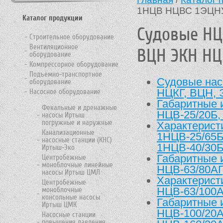
1НЦВ НЦВС 1ЭЦНУ
Каталог продукции
Судовые НЦ
Строительное оборудование
Вентиляционное
ВЦН ЭКН НЦ
оборудование
Компрессорное оборудование
Подъемно-транспортное
Судовые нас
оборудование
НЦКГ, ВЦН, 
Насосное оборудование
Габаритные 
Фекальные и дренажные
НЦВ-25/20Б,
насосы Иртыш
погружные и наружные
Характерист
Канализационные
1НЦВ-25/65Б
насосные станции (КНС)
1НЦВ-40/30Б
Иртыш-Эко
Габаритные 
Центробежные
моноблочные линейные
НЦВ-63/80АГ
насосы Иртыш ЦМЛ
Характерист
Центробежные
НЦВ-63/100А
моноблочные
консольные насосы
Габаритные 
Иртыш ЦМК
НЦВ-100/20А
Насосные станции
повышения давления