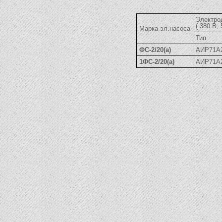
Электро
( 380 В;
Марка эл.насоса
Тип
ФС-2/20(а)
АИР71А
1ФС-2/20(а)
АИР71А