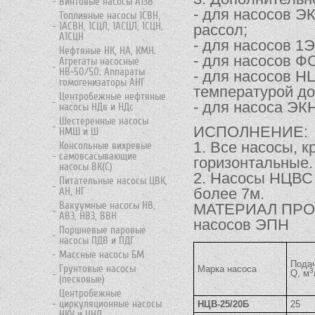
Винтовые насосы А13В
- для насосов Э
Топливные насосы 1СВН,
1АСВН, 1СЦЛ, 1АСЦЛ, 1СЦН,
рассол;
А1СЦН
- для насосов 1
Нефтяные НК, НА, КМН.
- для насосов Ф
Агрегаты насосные
НВ-50/50. Аппараты
- для насосов НЦ
гомогенизаторы АНГ
температурой до
Центробежные нефтяные
- для насоса ЭКН
насосы НДв и НДс
Шестеренные насосы
ИСПОЛНЕНИЕ:
НМШ и Ш
1. Все насосы, 
Консольные вихревые
самовсасывающие
горизонтальные.
насосы ВК(С)
2. Насосы НЦВС
Питательные насосы ЦВК,
более 7м.
АН, НГ
Вакуумные насосы НВ,
МАТЕРИАЛ ПРОТО
АВЗ, НВЗ, ВВН
насосов ЭПН
Поршневые паровые
насосы ПДВ и ПДГ
Массные насосы БМ
Подач
Грунтовые насосы
Марка насоса
3
Q, м
(песковые)
Центробежные
циркуляционные насосы
НЦВ-25/20Б
25
НКУ и ЦНЛ