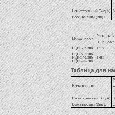
п
Нагнетательный (Вид А)
8
Всасывающий (Вид Б)
1
Размеры, 
Марка насоса
Н, не более
НЦВС-63/30М
1318
НЦВС-63/20М
НЦВС-40/30М
1293
НЦВС-40/20М
Таблица для на
Р
Наименование
У
п
Нагнетательный (Вид А)
8
Всасывающий (Вид Б)
1